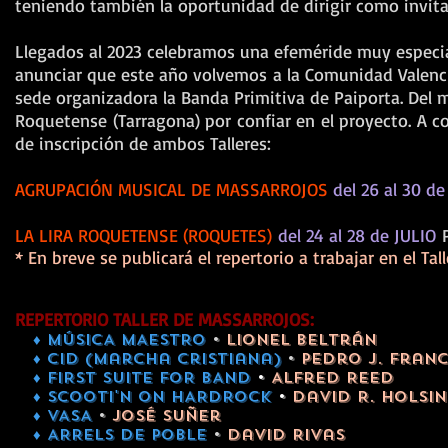
teniendo también la oportunidad de dirigir como invita
Llegados al 2023 celebramos una efeméride muy especia
anunciar que este año volvemos a la Comunidad Valencia
sede organizadora la Banda Primitiva de Paiporta. Del 
Roquetense (Tarragona) por confiar en el proyecto
. A c
de inscripción de ambos Talleres:
AGRUPACIÓN MUSICAL DE MASSARROJOS
del 26 al 30 d
LA LIRA ROQUETENSE (ROQUETES)
del 24 al 28 de JULIO
* En breve se publicará el repertorio a trabajar en el Ta
REPERTORIO TALLER DE MASSARROJOS:
♦ MÚSICA MAESTRO
•
Lionel Beltrán
♦ CID (marCHa cristiana)
•
Pedro J. Fran
♦ FIRST SUITE FOR BAND
•
Alfred Reed
♦ SCOOTI'N ON HARDROCK
•
David R. Holsi
♦ VASA
•
José Suñer
♦ ARRELS DE POBLE
•
David Rivas